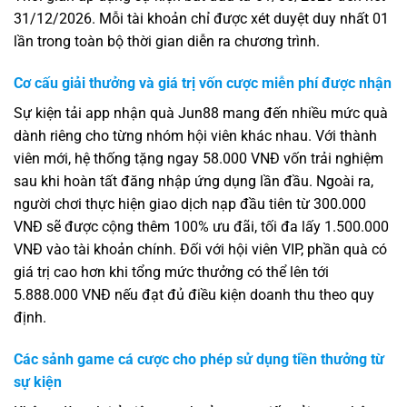
31/12/2026. Mỗi tài khoản chỉ được xét duyệt duy nhất 01
lần trong toàn bộ thời gian diễn ra chương trình.
Cơ cấu giải thưởng và giá trị vốn cược miễn phí được nhận
Sự kiện tải app nhận quà Jun88 mang đến nhiều mức quà
dành riêng cho từng nhóm hội viên khác nhau. Với thành
viên mới, hệ thống tặng ngay 58.000 VNĐ vốn trải nghiệm
sau khi hoàn tất đăng nhập ứng dụng lần đầu. Ngoài ra,
người chơi thực hiện giao dịch nạp đầu tiên từ 300.000
VNĐ sẽ được cộng thêm 100% ưu đãi, tối đa lấy 1.500.000
VNĐ vào tài khoản chính. Đối với hội viên VIP, phần quà có
giá trị cao hơn khi tổng mức thưởng có thể lên tới
5.888.000 VNĐ nếu đạt đủ điều kiện doanh thu theo quy
định.
Các sảnh game cá cược cho phép sử dụng tiền thưởng từ
sự kiện