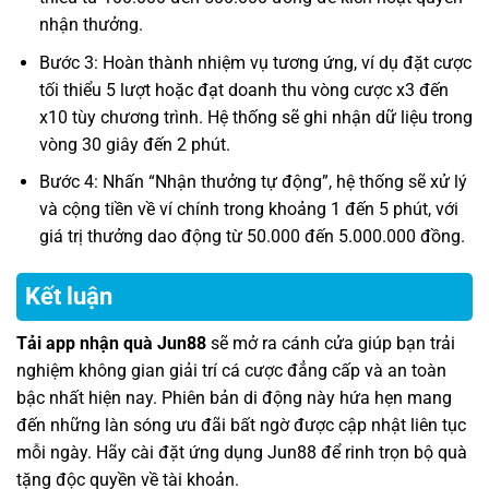
nhận thưởng.
Bước 3: Hoàn thành nhiệm vụ tương ứng, ví dụ đặt cược
tối thiểu 5 lượt hoặc đạt doanh thu vòng cược x3 đến
x10 tùy chương trình. Hệ thống sẽ ghi nhận dữ liệu trong
vòng 30 giây đến 2 phút.
Bước 4: Nhấn “Nhận thưởng tự động”, hệ thống sẽ xử lý
và cộng tiền về ví chính trong khoảng 1 đến 5 phút, với
giá trị thưởng dao động từ 50.000 đến 5.000.000 đồng.
Kết luận
Tải app nhận quà Jun88
sẽ mở ra cánh cửa giúp bạn trải
nghiệm không gian giải trí cá cược đẳng cấp và an toàn
bậc nhất hiện nay. Phiên bản di động này hứa hẹn mang
đến những làn sóng ưu đãi bất ngờ được cập nhật liên tục
mỗi ngày. Hãy cài đặt ứng dụng Jun88 để rinh trọn bộ quà
tặng độc quyền về tài khoản.