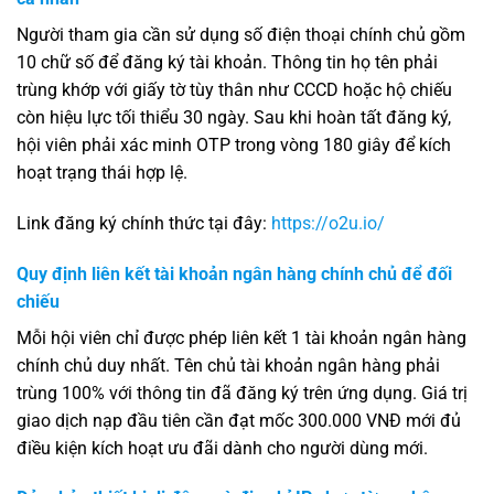
Người tham gia cần sử dụng số điện thoại chính chủ gồm
10 chữ số để đăng ký tài khoản. Thông tin họ tên phải
trùng khớp với giấy tờ tùy thân như CCCD hoặc hộ chiếu
còn hiệu lực tối thiểu 30 ngày. Sau khi hoàn tất đăng ký,
hội viên phải xác minh OTP trong vòng 180 giây để kích
hoạt trạng thái hợp lệ.
Link đăng ký chính thức tại đây:
https://o2u.io/
Quy định liên kết tài khoản ngân hàng chính chủ để đối
chiếu
Mỗi hội viên chỉ được phép liên kết 1 tài khoản ngân hàng
chính chủ duy nhất. Tên chủ tài khoản ngân hàng phải
trùng 100% với thông tin đã đăng ký trên ứng dụng. Giá trị
giao dịch nạp đầu tiên cần đạt mốc 300.000 VNĐ mới đủ
điều kiện kích hoạt ưu đãi dành cho người dùng mới.