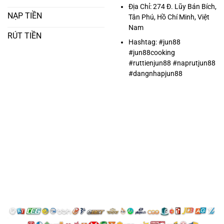
Địa Chỉ: 274 Đ. Lũy Bán Bích,
NẠP TIỀN
Tân Phú, Hồ Chí Minh, Việt
Nam
RÚT TIỀN
Hashtag: #jun88
#jun88cooking
#ruttienjun88 #naprutjun88
#dangnhapjun88