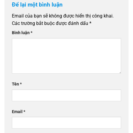
Để lại một bình luận
Email của bạn sẽ không được hiển thị công khai.
Các trường bắt buộc được đánh dấu
*
Bình luận
*
Tên
*
Email
*