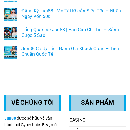
Đăng Ký Jun88 | Mở Tài Khoản Siêu Tốc – Nhận
Ngay Vốn 50k
Tổng Quan Về Jun88 | Báo Cáo Chi Tiết – Sảnh
Cược 5 Sao
Jun88 Có Uy Tín | Đánh Giá Khách Quan – Tiêu
Chuẩn Quốc Tế
VỀ CHÚNG TÔI
SẢN PHẨM
Jun88
được sở hữu và vận
CASINO
hành bởi Cyber Labs B.V., một