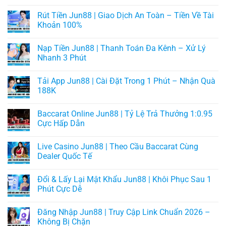
Rút Tiền Jun88 | Giao Dịch An Toàn – Tiền Về Tài
Khoản 100%
Nạp Tiền Jun88 | Thanh Toán Đa Kênh – Xử Lý
Nhanh 3 Phút
Tải App Jun88 | Cài Đặt Trong 1 Phút – Nhận Quà
188K
Baccarat Online Jun88 | Tỷ Lệ Trả Thưởng 1:0.95
Cực Hấp Dẫn
Live Casino Jun88 | Theo Cầu Baccarat Cùng
Dealer Quốc Tế
Đổi & Lấy Lại Mật Khẩu Jun88 | Khôi Phục Sau 1
Phút Cực Dễ
Đăng Nhập Jun88 | Truy Cập Link Chuẩn 2026 –
Không Bị Chặn