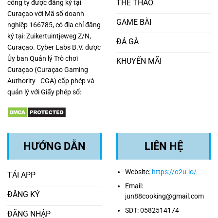
THỂ THAO
công ty được đăng ký tại
Curaçao với Mã số doanh
GAME BÀI
nghiệp 166785, có địa chỉ đăng
ký tại: Zuikertuintjeweg Z/N,
ĐÁ GÀ
Curaçao. Cyber Labs B.V. được
Ủy ban Quản lý Trò chơi
KHUYẾN MÃI
Curaçao (Curaçao Gaming
Authority - CGA) cấp phép và
quản lý với Giấy phép số:
HƯỚNG DẪN
LIÊN HỆ
Website:
https://o2u.io/
TẢI APP
Email:
ĐĂNG KÝ
jun88cooking@gmail.com
SDT: 0582514174
ĐĂNG NHẬP