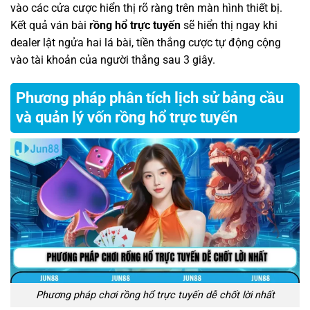
vào các cửa cược hiển thị rõ ràng trên màn hình thiết bị.
Kết quả ván bài
rồng hổ trực tuyến
sẽ hiển thị ngay khi
dealer lật ngửa hai lá bài, tiền thắng cược tự động cộng
vào tài khoản của người thắng sau 3 giây.
Phương pháp phân tích lịch sử bảng cầu
và quản lý vốn rồng hổ trực tuyến
Phương pháp chơi rồng hổ trực tuyến dễ chốt lời nhất