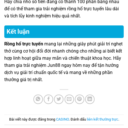
Hãy chia nhỏ số tiền đang có thành 100 phần bằng nhau
để có thể tham gia trải nghiệm rồng hổ trực tuyến lâu dài
và tích lũy kinh nghiệm hiệu quả nhất.
Kết luận
Rồng hổ trực tuyến
mang lại những giây phút giải trí nghẹt
thở cùng cơ hội đổi đời nhanh chóng cho những ai biết kết
hợp linh hoạt giữa may mắn và chiến thuật khoa học. Hãy
tham gia trải nghiệm Jun88 ngay hôm nay để tận hưởng
dịch vụ giải trí chuẩn quốc tế và mang về những phần
thưởng giá trị nhất.
Bài viết này được đăng trong
CASINO
. Đánh dấu
liên kết thường trực
.