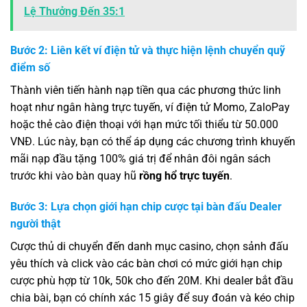
Lệ Thưởng Đến 35:1
Bước 2: Liên kết ví điện tử và thực hiện lệnh chuyển quỹ
điểm số
Thành viên tiến hành nạp tiền qua các phương thức linh
hoạt như ngân hàng trực tuyến, ví điện tử Momo, ZaloPay
hoặc thẻ cào điện thoại với hạn mức tối thiểu từ 50.000
VNĐ. Lúc này, bạn có thể áp dụng các chương trình khuyến
mãi nạp đầu tặng 100% giá trị để nhân đôi ngân sách
trước khi vào bàn quay hũ
rồng hổ trực tuyến
.
Bước 3: Lựa chọn giới hạn chip cược tại bàn đấu Dealer
người thật
Cược thủ di chuyển đến danh mục casino, chọn sảnh đấu
yêu thích và click vào các bàn chơi có mức giới hạn chip
cược phù hợp từ 10k, 50k cho đến 20M. Khi dealer bắt đầu
chia bài, bạn có chính xác 15 giây để suy đoán và kéo chip