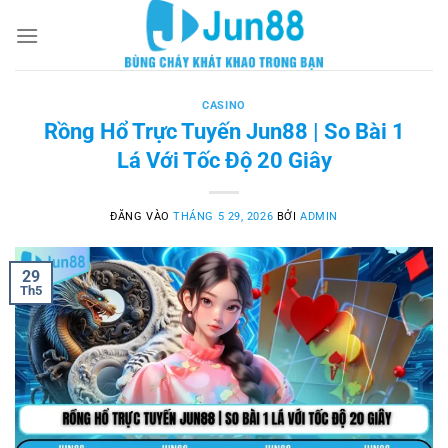
Bỏ
qua
nội
dung
CASINO
Rồng Hổ Trực Tuyến Jun88 | So Bài 1
Lá Với Tốc Độ 20 Giây
ĐĂNG VÀO
THÁNG 5 29, 2026
BỞI
ADMIN
29
Th5