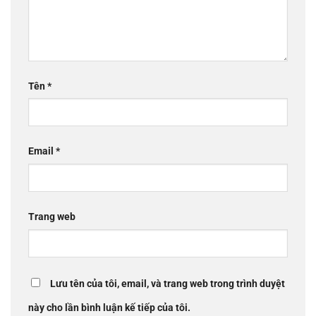
Tên
*
Email
*
Trang web
Lưu tên của tôi, email, và trang web trong trình duyệt
này cho lần bình luận kế tiếp của tôi.