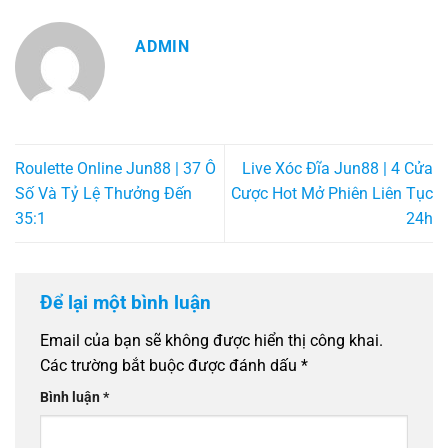
ADMIN
Roulette Online Jun88 | 37 Ô
Live Xóc Đĩa Jun88 | 4 Cửa
Số Và Tỷ Lệ Thưởng Đến
Cược Hot Mở Phiên Liên Tục
35:1
24h
Để lại một bình luận
Email của bạn sẽ không được hiển thị công khai.
Các trường bắt buộc được đánh dấu
*
Bình luận
*