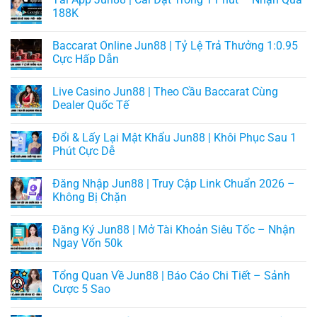
188K
Baccarat Online Jun88 | Tỷ Lệ Trả Thưởng 1:0.95
Cực Hấp Dẫn
Live Casino Jun88 | Theo Cầu Baccarat Cùng
Dealer Quốc Tế
Đổi & Lấy Lại Mật Khẩu Jun88 | Khôi Phục Sau 1
Phút Cực Dễ
Đăng Nhập Jun88 | Truy Cập Link Chuẩn 2026 –
Không Bị Chặn
Đăng Ký Jun88 | Mở Tài Khoản Siêu Tốc – Nhận
Ngay Vốn 50k
Tổng Quan Về Jun88 | Báo Cáo Chi Tiết – Sảnh
Cược 5 Sao