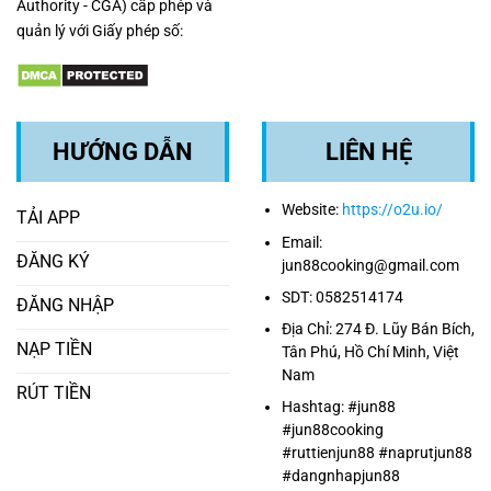
Authority - CGA) cấp phép và
quản lý với Giấy phép số:
HƯỚNG DẪN
LIÊN HỆ
Website:
https://o2u.io/
TẢI APP
Email:
ĐĂNG KÝ
jun88cooking@gmail.com
SDT: 0582514174
ĐĂNG NHẬP
Địa Chỉ: 274 Đ. Lũy Bán Bích,
NẠP TIỀN
Tân Phú, Hồ Chí Minh, Việt
Nam
RÚT TIỀN
Hashtag: #jun88
#jun88cooking
#ruttienjun88 #naprutjun88
#dangnhapjun88