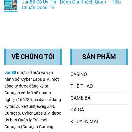
Jun88 Có Uy Tín | Đánh Giá Khách Quan – Tiêu
Chuẩn Quốc Tế
VỀ CHÚNG TÔI
SẢN PHẨM
Jun88
được sở hữu và vận
CASINO
hành bởi Cyber Labs B.V., một
THỂ THAO
công ty được đăng ký tại
Curaçao với Mã số doanh
GAME BÀI
nghiệp 166785, có địa chỉ đăng
ký tại: Zuikertuintjeweg Z/N,
ĐÁ GÀ
Curaçao. Cyber Labs B.V. được
Ủy ban Quản lý Trò chơi
KHUYẾN MÃI
Curaçao (Curaçao Gaming