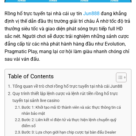
Rồng hổ trực tuyến tại nhà cái uy tín
Jun888
đang khẳng
định vị thế dẫn đầu thị trường giải trí châu Á nhờ tốc độ trả
thưởng siêu tốc và giao diện phát sóng trực tiếp full HD
sắc nét. Người chơi sẽ được trải nghiệm những sảnh cược
đẳng cấp từ các nhà phát hành hàng đầu như Evolution,
Pragmatic Play, mang lại cơ hội làm giàu nhanh chóng chỉ
sau vài ván đấu.
Table of Contents
Tổng quan về trò chơi rồng hổ trực tuyến tại nhà cái Jun88
Quy trình thiết lập lệnh cược và lệnh rút tiền rồng hổ trực
tuyến tại sảnh live casino
Bước 1: Khởi tạo mã ID thành viên và xác thực thông tin cá
nhân bảo mật
Bước 2: Liên kết ví điện tử và thực hiện lệnh chuyển quỹ
điểm số
Bước 3: Lựa chọn giới hạn chip cược tại bàn đấu Dealer