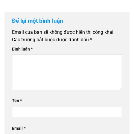
Để lại một bình luận
Email của bạn sẽ không được hiển thị công khai.
Các trường bắt buộc được đánh dấu
*
Bình luận
*
Tên
*
Email
*