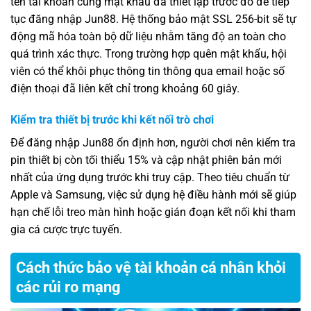
tên tài khoản cùng mật khẩu đã thiết lập trước đó để tiếp
tục đăng nhập Jun88. Hệ thống bảo mật SSL 256-bit sẽ tự
động mã hóa toàn bộ dữ liệu nhằm tăng độ an toàn cho
quá trình xác thực. Trong trường hợp quên mật khẩu, hội
viên có thể khôi phục thông tin thông qua email hoặc số
điện thoại đã liên kết chỉ trong khoảng 60 giây.
Kiểm tra thiết bị trước khi kết nối trò chơi
Để đăng nhập Jun88 ổn định hơn, người chơi nên kiểm tra
pin thiết bị còn tối thiểu 15% và cập nhật phiên bản mới
nhất của ứng dụng trước khi truy cập. Theo tiêu chuẩn từ
Apple và Samsung, việc sử dụng hệ điều hành mới sẽ giúp
hạn chế lỗi treo màn hình hoặc gián đoạn kết nối khi tham
gia cá cược trực tuyến.
Cách thức bảo vệ tài khoản cá nhân khỏi
các rủi ro mạng