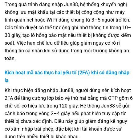
Trong quá trình đăng nhập Jun88, hệ thống khuyến nghị
không lưu mật khẩu tại các thiết bị công cộng như máy
tính quán net hoặc Wi-Fi dùng chung từ 3–5 người trở lên.
Các trình duyệt có thể tự động ghi nhớ thông tin trong 10–
30 giây, tạo lỗ hổng bảo mật nếu thiết bị không được kiểm
soát. Việc hạn chế lưu dữ liệu giúp giảm nguy cơ rò rỉ
thông tin cá nhân khi sử dụng trong môi trường không an
toàn.
Kích hoạt mã xác thực hai yếu tố (2FA) khi có đăng nhập
lạ
Khi thực hiện đăng nhập Jun88, người dùng nên kích hoạt
2FA để tăng cường lớp bảo vệ thứ hai bằng mã OTP gồm 6
chữ số, có hiệu lực trong 120 giây. Hệ thống Jun88 sẽ gửi
cảnh báo trong vòng 2–4 giây nếu phát hiện truy cập từ
thiết bị chưa xác định. Điều này giúp giảm đáng kể nguy
cơ xâm nhập trái phép, đặc biệt khi tài khoản được sử
dụng trên nhiều thiết bị khác nhau.