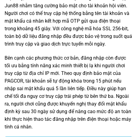
Jun88 nhằm tăng cường bảo mật cho tài khoản hội viên.
Người chơi có thể truy cập hệ thống bằng tên tài khoản và
mật khẩu cá nhân kết hợp mã OTP gửi qua điện thoại
trong khoảng 45 giây. Với công nghệ mã hóa SSL 256-bit,
toàn bộ dữ liệu đăng nhập đều được bảo vệ trong suốt quá
trình truy cập và giao dịch trực tuyến mỗi ngày.
Bên cạnh các phương thức cơ bản, đăng nhập còn được
tối ưu bằng tính năng xác minh thiết bị lạ khi người chơi
truy cập từ địa chỉ IP mới. Theo quy định bảo mật của
PAGCOR, tài khoản sẽ tự động khóa trong 15 phút nếu
nhập sai mật khẩu quá 5 lần liên tiếp. Điều này giúp hạn
chế tối đa nguy cơ truy cập trái phép từ bên thứ ba. Ngoài
ra, người chơi cũng được khuyến nghị thay đổi mật khẩu
định kỳ sau 30 ngày sử dụng để nâng cao mức độ an toàn
khi thực hiện thao tác đăng nhập trên điện thoại hoặc máy
tính cá nhân.