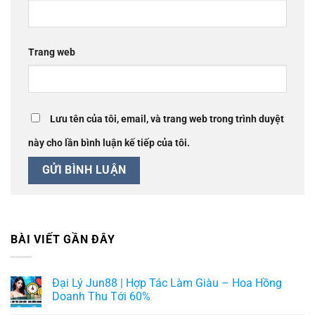
Trang web
Lưu tên của tôi, email, và trang web trong trình duyệt
này cho lần bình luận kế tiếp của tôi.
BÀI VIẾT GẦN ĐÂY
Đại Lý Jun88 | Hợp Tác Làm Giàu – Hoa Hồng
Doanh Thu Tới 60%