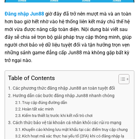
Đăng nhập Jun88
giờ đây đã trở nên mượt mà và an toàn
hơn bao giờ hết nhờ vào hệ thống liên kết máy chủ thế hệ
mới vừa được nâng cấp toàn diện. Nội dung bài viết sau
đây sẽ chia sẻ trọn bộ giải pháp truy cập thông minh, giúp
người chơi bảo vệ dữ liệu tuyệt đối và tận hưởng trọn vẹn
những sảnh game đẳng cấp Jun88 mà không gặp bất kỳ
trở ngại nào.
Table of Contents
Các phương thức đăng nhập Jun88 an toàn tuyệt đối
Hướng dẫn các bước đăng nhập Jun88 nhanh chóng
Truy cập đúng đường dẫn
Hoàn tất xác minh
Kiểm tra thiết bị trước khi kết nối trò chơi
Cách thức bảo vệ tài khoản cá nhân khỏi các rủi ro mạng
Khuyến cáo không lưu mật khẩu tại các điểm truy cập chung
Kích hoạt mã xác thực hai yếu tố (2FA) khi có đăng nhập lạ