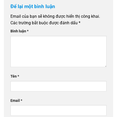
Để lại một bình luận
Email của bạn sẽ không được hiển thị công khai.
Các trường bắt buộc được đánh dấu
*
Bình luận
*
Tên
*
Email
*