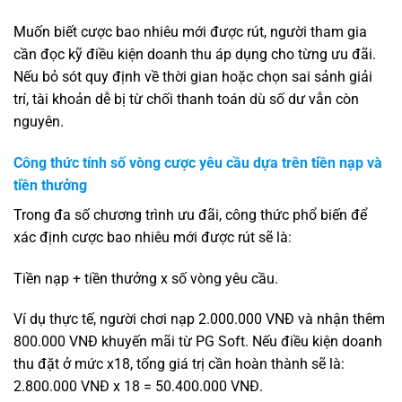
Muốn biết cược bao nhiêu mới được rút, người tham gia
cần đọc kỹ điều kiện doanh thu áp dụng cho từng ưu đãi.
Nếu bỏ sót quy định về thời gian hoặc chọn sai sảnh giải
trí, tài khoản dễ bị từ chối thanh toán dù số dư vẫn còn
nguyên.
Công thức tính số vòng cược yêu cầu dựa trên tiền nạp và
tiền thưởng
Trong đa số chương trình ưu đãi, công thức phổ biến để
xác định cược bao nhiêu mới được rút sẽ là:
Tiền nạp + tiền thưởng x số vòng yêu cầu.
Ví dụ thực tế, người chơi nạp 2.000.000 VNĐ và nhận thêm
800.000 VNĐ khuyến mãi từ PG Soft. Nếu điều kiện doanh
thu đặt ở mức x18, tổng giá trị cần hoàn thành sẽ là:
2.800.000 VNĐ x 18 = 50.400.000 VNĐ.