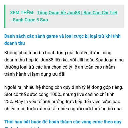
XEM THÊM:
Tổng Quan Về Jun88 | Báo Cáo Chi Tiết
- Sảnh Cược 5 Sao
Danh sách các sảnh game và loại cược bị loại trừ khi tính
doanh thu
Không phải toàn bộ hoạt động giải trí đều được cộng
doanh thu hợp lệ. Jun88 liên kết với Jili hoặc Spadegaming
thường loại trừ các lựa chọn có tỷ lệ an toàn cao nhằm
tránh hành vi lạm dụng ưu đãi.
Ngoài ra, nhiều hệ thống còn quy định tỷ lệ đóng góp riêng.
Slot có thể được cộng 100%, nhưng live casino chỉ tính
25%. Đây là yếu tố ảnh hưởng trực tiếp đến việc cược bao
nhiêu mới được rút mà rất nhiều người mới thường bỏ qua.
Thời hạn bắt buộc để hoàn thành các vòng cược theo quy