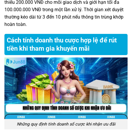
thiểu 200.000 VNĐ cho mỗi giao dịch và giới hạn tối đa
100.000.000 VNĐ trong một lần xử lý. Thời gian xét duyệt
thường kéo dài từ 3 đến 10 phút nếu thông tin trùng khớp
hoàn toàn.
Cách tính doanh thu cược hợp lệ để rút
tiền khi tham gia khuyến mãi
Những quy định tính doanh số cược khi nhận ưu đãi