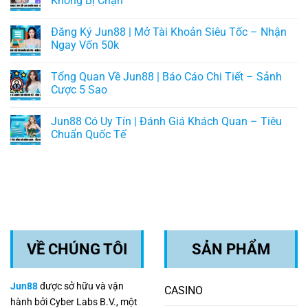
Không Bị Chặn
Đăng Ký Jun88 | Mở Tài Khoản Siêu Tốc – Nhận
Ngay Vốn 50k
Tổng Quan Về Jun88 | Báo Cáo Chi Tiết – Sảnh
Cược 5 Sao
Jun88 Có Uy Tín | Đánh Giá Khách Quan – Tiêu
Chuẩn Quốc Tế
VỀ CHÚNG TÔI
SẢN PHẨM
Jun88
được sở hữu và vận
CASINO
hành bởi Cyber Labs B.V., một