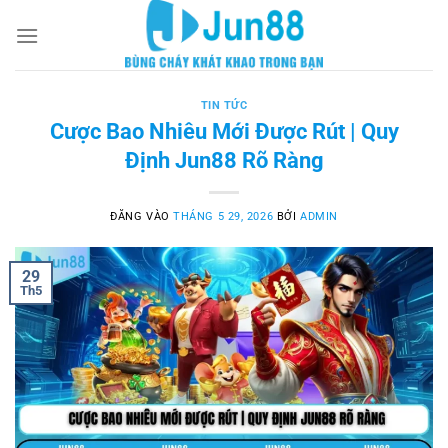
Bỏ
qua
nội
dung
TIN TỨC
Cược Bao Nhiêu Mới Được Rút | Quy
Định Jun88 Rõ Ràng
ĐĂNG VÀO
THÁNG 5 29, 2026
BỞI
ADMIN
29
Th5