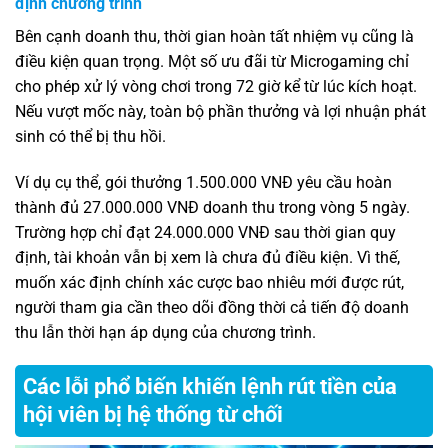
định chương trình
Bên cạnh doanh thu, thời gian hoàn tất nhiệm vụ cũng là
điều kiện quan trọng. Một số ưu đãi từ Microgaming chỉ
cho phép xử lý vòng chơi trong 72 giờ kể từ lúc kích hoạt.
Nếu vượt mốc này, toàn bộ phần thưởng và lợi nhuận phát
sinh có thể bị thu hồi.
Ví dụ cụ thể, gói thưởng 1.500.000 VNĐ yêu cầu hoàn
thành đủ 27.000.000 VNĐ doanh thu trong vòng 5 ngày.
Trường hợp chỉ đạt 24.000.000 VNĐ sau thời gian quy
định, tài khoản vẫn bị xem là chưa đủ điều kiện. Vì thế,
muốn xác định chính xác cược bao nhiêu mới được rút,
người tham gia cần theo dõi đồng thời cả tiến độ doanh
thu lẫn thời hạn áp dụng của chương trình.
Các lỗi phổ biến khiến lệnh rút tiền của
hội viên bị hệ thống từ chối