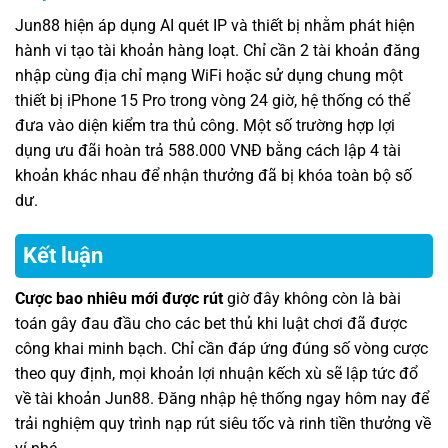
Jun88 hiện áp dụng AI quét IP và thiết bị nhằm phát hiện
hành vi tạo tài khoản hàng loạt. Chỉ cần 2 tài khoản đăng
nhập cùng địa chỉ mạng WiFi hoặc sử dụng chung một
thiết bị iPhone 15 Pro trong vòng 24 giờ, hệ thống có thể
đưa vào diện kiểm tra thủ công. Một số trường hợp lợi
dụng ưu đãi hoàn trả 588.000 VNĐ bằng cách lập 4 tài
khoản khác nhau để nhận thưởng đã bị khóa toàn bộ số
dư.
Kết luận
Cược bao nhiêu mới được rút
giờ đây không còn là bài
toán gây đau đầu cho các bet thủ khi luật chơi đã được
công khai minh bạch. Chỉ cần đáp ứng đúng số vòng cược
theo quy định, mọi khoản lợi nhuận kếch xù sẽ lập tức đổ
về tài khoản Jun88. Đăng nhập hệ thống ngay hôm nay để
trải nghiệm quy trình nạp rút siêu tốc và rinh tiền thưởng về