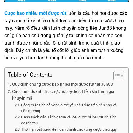
Cược bao nhiêu mới được rút
luôn là câu hỏi hot được các
tay chơi mổ xẻ nhiều nhất trên các diễn đàn cá cược hiện
nay. Nắm rõ điều kiện luân chuyển dòng tiền Jun88 không
chỉ giúp bạn chủ động quản lý tài chính cá nhân mà còn
tránh được những rắc rối phát sinh trong quá trình giao
dịch. Đây chính là yếu tố cốt lõi giúp anh em tự tin xuống
tiền và yên tâm tận hưởng thành quả của mình.
Table of Contents
Quy định chung cược bao nhiêu mới được rút tại Jun88
Cách tính doanh thu cược hợp lệ để rút tiền khi tham gia
khuyến mãi
Công thức tính số vòng cược yêu cầu dựa trên tiền nạp và
tiền thưởng
Danh sách các sảnh game và loại cược bị loại trừ khi tính
doanh thu
Thời hạn bắt buộc để hoàn thành các vòng cược theo quy