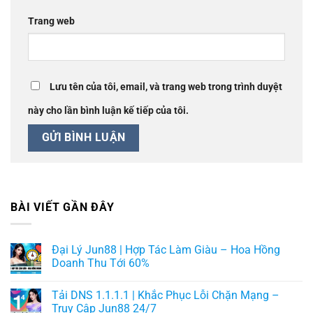
Trang web
Lưu tên của tôi, email, và trang web trong trình duyệt
này cho lần bình luận kế tiếp của tôi.
BÀI VIẾT GẦN ĐÂY
Đại Lý Jun88 | Hợp Tác Làm Giàu – Hoa Hồng
Doanh Thu Tới 60%
Tải DNS 1.1.1.1 | Khắc Phục Lỗi Chặn Mạng –
Truy Cập Jun88 24/7