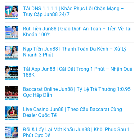
Tải DNS 1.1.1.1 | Khắc Phục Lỗi Chặn Mạng –
Truy Cập Jun88 24/7
Rút Tiền Jun88 | Giao Dịch An Toàn – Tiền Về Tài
Khoản 100%
Nạp Tiền Jun88 | Thanh Toán Đa Kênh – Xử Lý
Nhanh 3 Phút
Tải App Jun88 | Cài Đặt Trong 1 Phút – Nhận Quà
188K
Baccarat Online Jun88 | Tỷ Lệ Trả Thưởng 1:0.95
Cực Hấp Dẫn
Live Casino Jun88 | Theo Cầu Baccarat Cùng
Dealer Quốc Tế
Đổi & Lấy Lại Mật Khẩu Jun88 | Khôi Phục Sau 1
Phút Cực Dễ