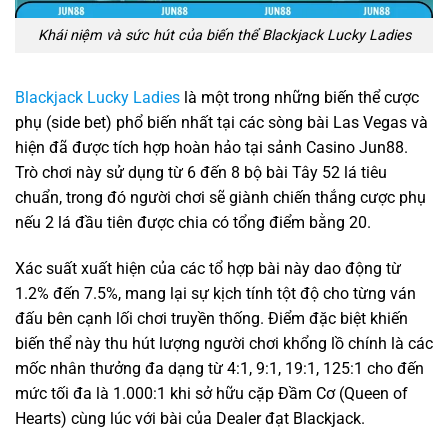
Khái niệm và sức hút của biến thể Blackjack Lucky Ladies
Blackjack Lucky Ladies
là một trong những biến thể cược
phụ (side bet) phổ biến nhất tại các sòng bài Las Vegas và
hiện đã được tích hợp hoàn hảo tại sảnh Casino Jun88.
Trò chơi này sử dụng từ 6 đến 8 bộ bài Tây 52 lá tiêu
chuẩn, trong đó người chơi sẽ giành chiến thắng cược phụ
nếu 2 lá đầu tiên được chia có tổng điểm bằng 20.
Xác suất xuất hiện của các tổ hợp bài này dao động từ
1.2% đến 7.5%, mang lại sự kịch tính tột độ cho từng ván
đấu bên cạnh lối chơi truyền thống. Điểm đặc biệt khiến
biến thể này thu hút lượng người chơi khổng lồ chính là các
mốc nhân thưởng đa dạng từ 4:1, 9:1, 19:1, 125:1 cho đến
mức tối đa là 1.000:1 khi sở hữu cặp Đầm Cơ (Queen of
Hearts) cùng lúc với bài của Dealer đạt Blackjack.