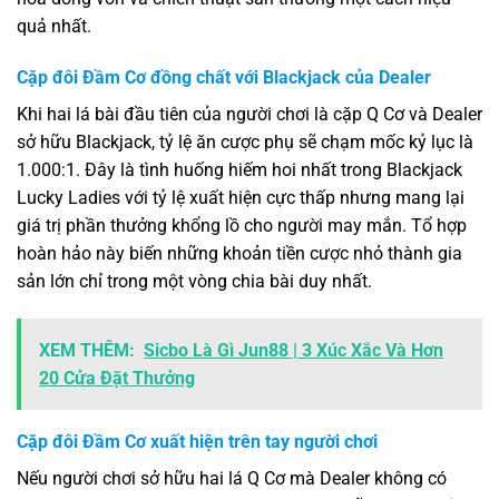
quả nhất.
Cặp đôi Đầm Cơ đồng chất với Blackjack của Dealer
Khi hai lá bài đầu tiên của người chơi là cặp Q Cơ và Dealer
sở hữu Blackjack, tỷ lệ ăn cược phụ sẽ chạm mốc kỷ lục là
1.000:1. Đây là tình huống hiếm hoi nhất trong Blackjack
Lucky Ladies với tỷ lệ xuất hiện cực thấp nhưng mang lại
giá trị phần thưởng khổng lồ cho người may mắn. Tổ hợp
hoàn hảo này biến những khoản tiền cược nhỏ thành gia
sản lớn chỉ trong một vòng chia bài duy nhất.
XEM THÊM:
Sicbo Là Gì Jun88 | 3 Xúc Xắc Và Hơn
20 Cửa Đặt Thưởng
Cặp đôi Đầm Cơ xuất hiện trên tay người chơi
Nếu người chơi sở hữu hai lá Q Cơ mà Dealer không có