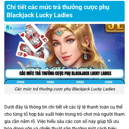
Chi tiết các mức trả thưởng cược phụ
Blackjack Lucky Ladies
Các mức trả thưởng cược phụ Blackjack Lucky Ladies
Dưới đây là thông tin chi tiết về các tỷ lệ thanh toán cụ thể
cho từng tổ hợp bài xuất hiện trong trò chơi mà người tham
gia cần nắm rõ. Việc hiểu sâu các con số này giúp tối ưu
hóa dòng vốn và chiến thuật săn thưởng một cách hiệu